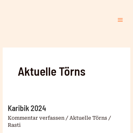
Zum
Mai
Inhalt
Me
springen
Aktuelle Törns
Karibik 2024
Karibik
2024
Kommentar verfassen
/
Aktuelle Törns
/
Rasti