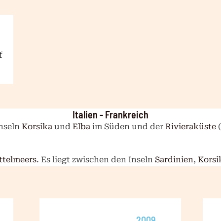
f
Italien - Frankreich
nseln
Korsika
und
Elba
im Süden und der
Rivieraküste
(
ttelmeers
. Es liegt zwischen den Inseln
Sardinien
,
Korsi
2009