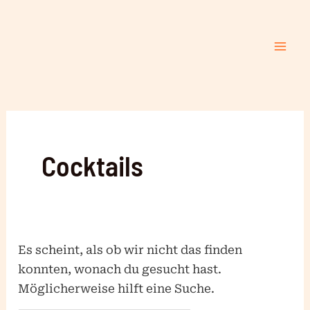
Zum
Suchen
Mai
Inhalt
nach:
Me
springen
Cocktails
Es scheint, als ob wir nicht das finden
konnten, wonach du gesucht hast.
Möglicherweise hilft eine Suche.