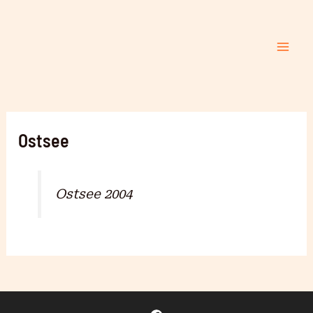
Zum
Mai
Inhalt
Me
springen
Ostsee
Ostsee 2004