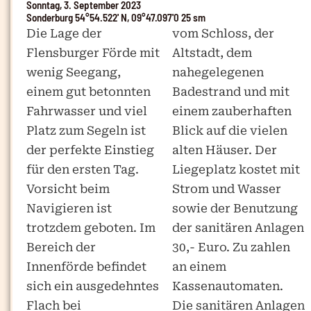
Sonntag, 3. September 2023
Sonderburg 54°54.522' N, 09°47.097'0 25 sm
Die Lage der
vom Schloss, der
Flensburger Förde mit
Altstadt, dem
wenig Seegang,
nahegelegenen
einem gut betonnten
Badestrand und mit
Fahrwasser und viel
einem zauberhaften
Platz zum Segeln ist
Blick auf die vielen
der perfekte Einstieg
alten Häuser. Der
für den ersten Tag.
Liegeplatz kostet mit
Vorsicht beim
Strom und Wasser
Navigieren ist
sowie der Benutzung
trotzdem geboten. Im
der sanitären Anlagen
Bereich der
30,- Euro. Zu zahlen
Innenförde befindet
an einem
sich ein ausgedehntes
Kassenautomaten.
Flach bei
Die sanitären Anlagen