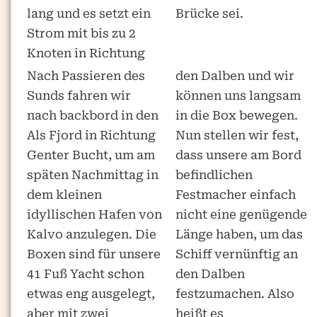
lang und es setzt ein
Brücke sei.
Strom mit bis zu 2
Knoten in Richtung
Nach Passieren des
den Dalben und wir
Sunds fahren wir
können uns langsam
nach backbord in den
in die Box bewegen.
Als Fjord in Richtung
Nun stellen wir fest,
Genter Bucht, um am
dass unsere am Bord
späten Nachmittag in
befindlichen
dem kleinen
Festmacher einfach
idyllischen Hafen von
nicht eine genügende
Kalvo anzulegen. Die
Länge haben, um das
Boxen sind für unsere
Schiff vernünftig an
41 Fuß Yacht schon
den Dalben
etwas eng ausgelegt,
festzumachen. Also
aber mit zwei
heißt es