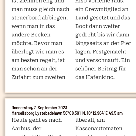
ist ziemlich eng und
Also Vorleine raus,
man muss gleich nach
ein Crewmitglied an
steuerbord abbiegen,
Land gesetzt und das
wenn man in das
Boot dann weiter
andere Becken
gedreht bis wir dann
möchte. Bevor man
längsseits an der Pier
überlegt wie man es
lagen. Festgemacht
am besten regelt, ist
und verschnauft. Ein
man schon an der
schöner Beitrag für
Zufahrt zum zweiten
das Hafenkino.
Donnerstag, 7. September 2023
Marselisborg Lystebadehavn 56°08,301' N, 10°12,964' E 49,5 sm
Heute geht es nach
überall, am
Aarhus, der
Kassenautomaten