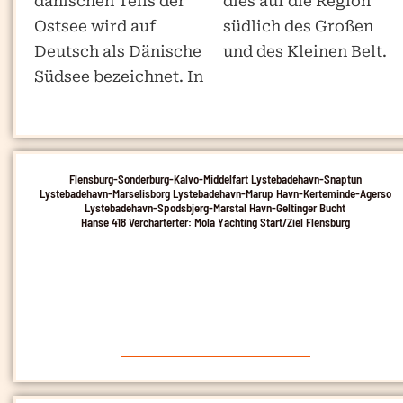
dänischen Teils der
dies auf die Region
Ostsee wird auf
südlich des Großen
Deutsch als Dänische
und des Kleinen Belt.
Südsee bezeichnet. In
Flensburg-Sonderburg-Kalvo-Middelfart Lystebadehavn-Snaptun
Lystebadehavn-Marselisborg Lystebadehavn-Marup Havn-Kerteminde-Agerso
Lystebadehavn-Spodsbjerg-Marstal Havn-Geltinger Bucht
Hanse 418 Vercharterter: Mola Yachting Start/Ziel Flensburg