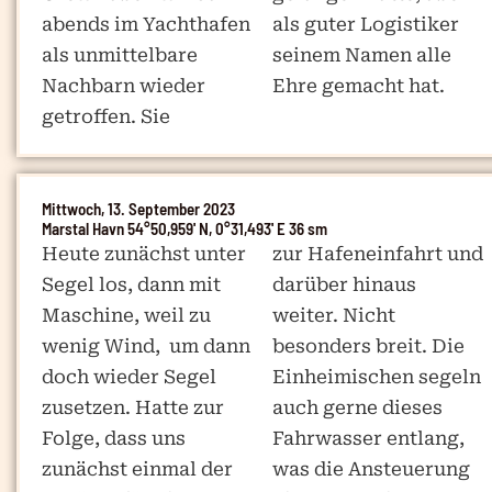
abends im Yachthafen
als guter Logistiker
als unmittelbare
seinem Namen alle
Nachbarn wieder
Ehre gemacht hat.
getroffen. Sie
Mittwoch, 13. September 2023
Marstal Havn 54°50,959' N, 0°31,493' E 36 sm
Heute zunächst unter
zur Hafeneinfahrt und
Segel los, dann mit
darüber hinaus
Maschine, weil zu
weiter. Nicht
wenig Wind, um dann
besonders breit. Die
doch wieder Segel
Einheimischen segeln
zusetzen. Hatte zur
auch gerne dieses
Folge, dass uns
Fahrwasser entlang,
zunächst einmal der
was die Ansteuerung