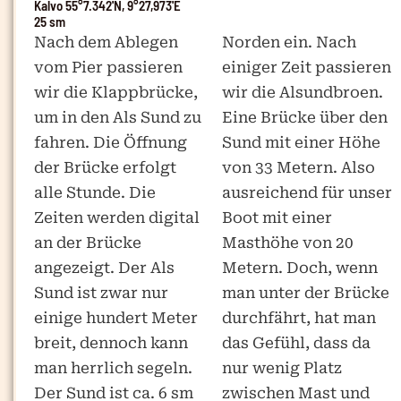
Kalvo 55°7.342'N, 9°27,973'E
25 sm
Nach dem Ablegen
Norden ein. Nach
vom Pier passieren
einiger Zeit passieren
wir die Klappbrücke,
wir die Alsundbroen.
um in den Als Sund zu
Eine Brücke über den
fahren. Die Öffnung
Sund mit einer Höhe
der Brücke erfolgt
von 33 Metern. Also
alle Stunde. Die
ausreichend für unser
Zeiten werden digital
Boot mit einer
an der Brücke
Masthöhe von 20
angezeigt. Der Als
Metern. Doch, wenn
Sund ist zwar nur
man unter der Brücke
einige hundert Meter
durchfährt, hat man
breit, dennoch kann
das Gefühl, dass da
man herrlich segeln.
nur wenig Platz
Der Sund ist ca. 6 sm
zwischen Mast und