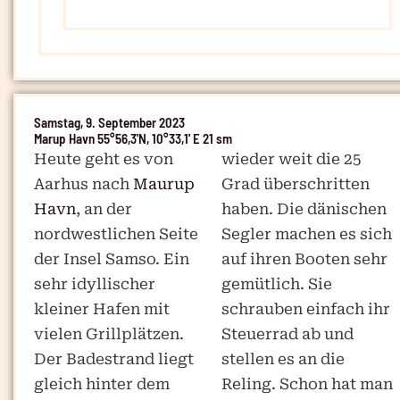
Samstag, 9. September 2023
Marup Havn 55°56,3'N, 10°33,1' E 21 sm
Heute geht es von
wieder weit die 25
Aarhus nach
Maurup
Grad überschritten
Havn
, an der
haben. Die dänischen
nordwestlichen Seite
Segler machen es sich
der Insel Samso. Ein
auf ihren Booten sehr
sehr idyllischer
gemütlich. Sie
kleiner Hafen mit
schrauben einfach ihr
vielen Grillplätzen.
Steuerrad ab und
Der Badestrand liegt
stellen es an die
gleich hinter dem
Reling. Schon hat man