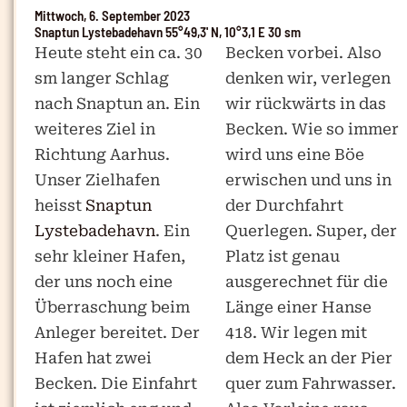
Mittwoch, 6. September 2023
Snaptun Lystebadehavn 55°49,3' N, 10°3,1 E 30 sm
Heute steht ein ca. 30
Becken vorbei. Also
sm langer Schlag
denken wir, verlegen
nach Snaptun an. Ein
wir rückwärts in das
weiteres Ziel in
Becken. Wie so immer
Richtung Aarhus.
wird uns eine Böe
Unser Zielhafen
erwischen und uns in
heisst
Snaptun
der Durchfahrt
Lystebadehavn
. Ein
Querlegen. Super, der
sehr kleiner Hafen,
Platz ist genau
der uns noch eine
ausgerechnet für die
Überraschung beim
Länge einer Hanse
Anleger bereitet. Der
418. Wir legen mit
Hafen hat zwei
dem Heck an der Pier
Becken. Die Einfahrt
quer zum Fahrwasser.