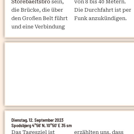
Storebaeltsbro
sein,
von 8 bis 40 Metern.
die Brücke, die über
Die Durchfahrt ist per
den Großen Belt führt
Funk anzukündigen.
und eine Verbindung
Dienstag, 12. September 2023
Spodsbjerg 4°56' N, 10°50' E 35 sm
Das Tagesziel ist
erzählten uns, dass