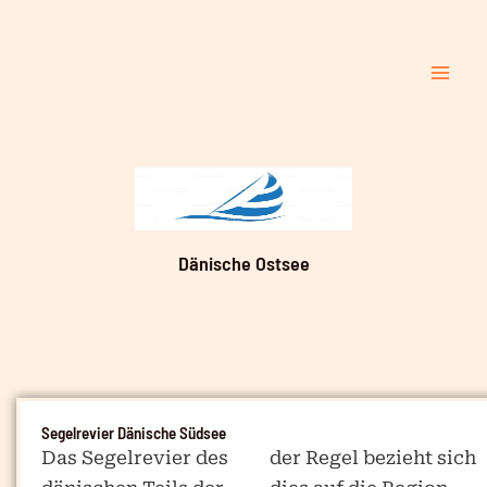
Zum
Mai
Inhalt
Me
springen
Dänische Ostsee
Segelrevier Dänische Südsee
Das Segelrevier des
der Regel bezieht sich