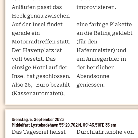
Anläufen passt das
improvisieren.
Heck genau zwischen
Auf der Insel findet
eine farbige Plakette
gerade ein
an die Reling geklebt
Motorradtreffen statt.
(für den
Der Havenplatz ist
Hafenmeister) und
voll besetzt. Das
ein Anliegerbier in
einzige Hotel auf der
der herrlichen
Insel hat geschlossen.
Abendsonne
Also 26,- Euro bezahlt
geniessen.
(Kassenautomaten),
Dienstag, 5. September 2023
Middelfart Lystebadehavn 55°29.702'N, 09°43.510'E 35 sm
Das Tagesziel heisst
Durchfahrtshöhe von