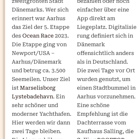
zweitgrößten Stadt
bezahlen oder noch
Dänemarks. Wer sich
einfacher über eine
erinnert war Aarhus
App direkt am
das Ziel der 5. Etappe
Liegeplatz. Digitalisie
des
Ocean Race
2023.
rung definiert sich in
Die Etappe ging von
Dänemark
Newport/USA –
offensichtlich anders
Aarhus/Dänemark
als in Deutschland.
und betrug ca. 3.500
Die zwei Tage vor Ort
Seemeilen. Unser Ziel
wurden genutzt, um
ist
Marselisborg
einen Stadtbummel in
Lystebadehavn
. Ein
Aarhus vorzunehmen.
sehr schöner und
Eine schöne
moderner Yachthafen.
Empfehlung ist die
Hier werden wir dann
Dachterrasse vom
zwei Tage bleiben.
Kaufhaus Salling, die