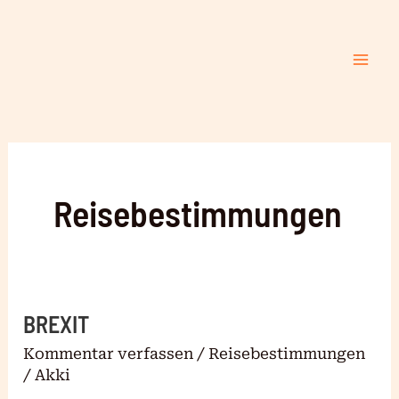
Zum
Mai
Inhalt
Me
springen
Reisebestimmungen
BREXIT
BREXIT
Kommentar verfassen
/
Reisebestimmungen
/
Akki