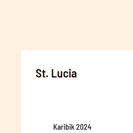
Zum
Inhalt
springen
St. Lucia
Karibik 2024
Karibik
2024