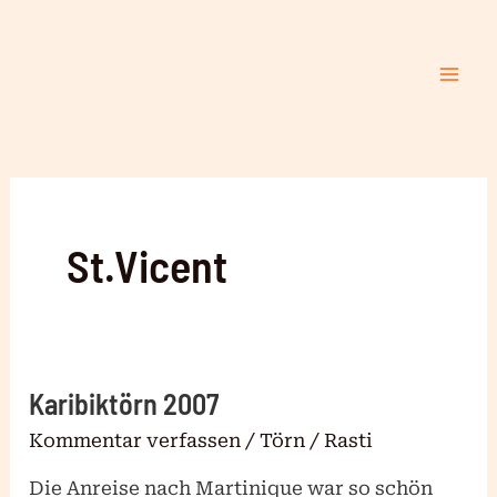
Zum
Mai
Inhalt
Me
springen
St.Vicent
Karibiktörn 2007
Karibiktörn
2007
Kommentar verfassen
/
Törn
/
Rasti
Die Anreise nach Martinique war so schön