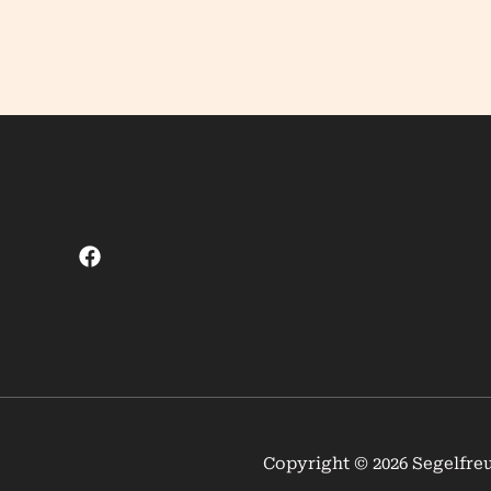
Zum
Inhalt
springen
Copyright © 2026 Segelfre